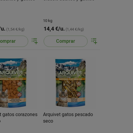
10 kg
/u.
14,4 €/u.
(1,54 €/kg)
(1,44 €/kg)
omprar
Comprar
t gatos corazones
Arquivet gatos pescado
o
seco