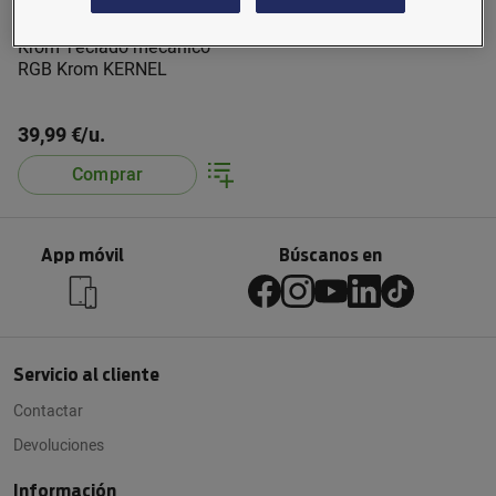
Krom Teclado mecánico
RGB Krom KERNEL
39,99 €/u.
Comprar
App móvil
Búscanos en
Servicio al cliente
Contactar
Devoluciones
Información